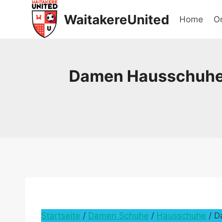
Skip
WaitakereUnited
Home
On
to
content
Damen Hausschuhe 
Startseite
/
Damen Schuhe
/
Hausschuhe
/ D