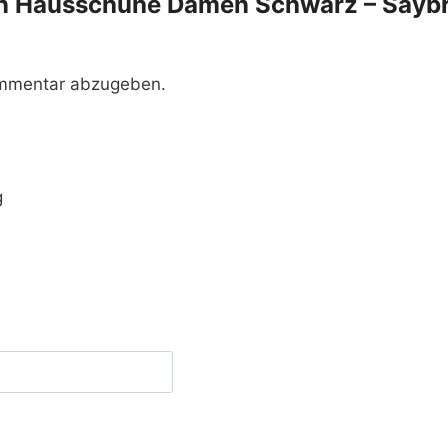
men Hausschuhe Damen Schwarz – Saybr
ommentar abzugeben.
g