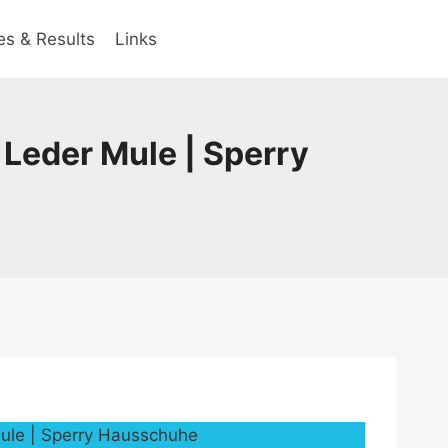
es & Results
Links
eder Mule | Sperry
le | Sperry Hausschuhe