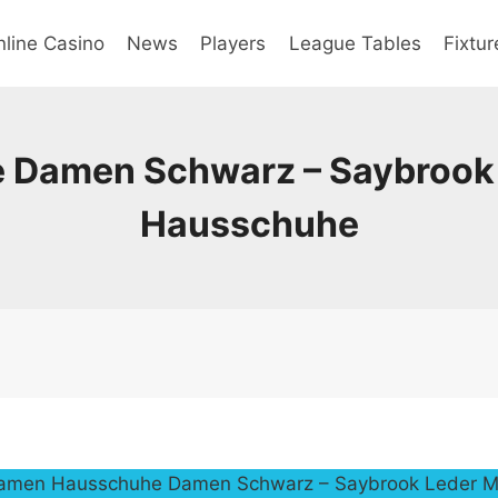
line Casino
News
Players
League Tables
Fixtur
Damen Schwarz – Saybrook L
Hausschuhe
amen Hausschuhe Damen Schwarz – Saybrook Leder Mu