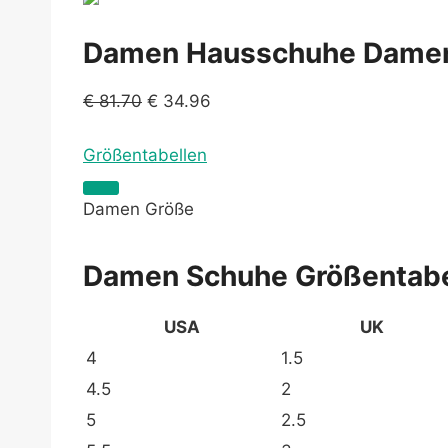
Damen Hausschuhe Damen 
€
81.70
€
34.96
Größentabellen
Damen Größe
Damen Schuhe Größentabe
USA
UK
4
1.5
4.5
2
5
2.5