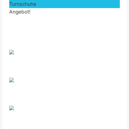
Turnschuhe
Angebot!
by Fmeaddons