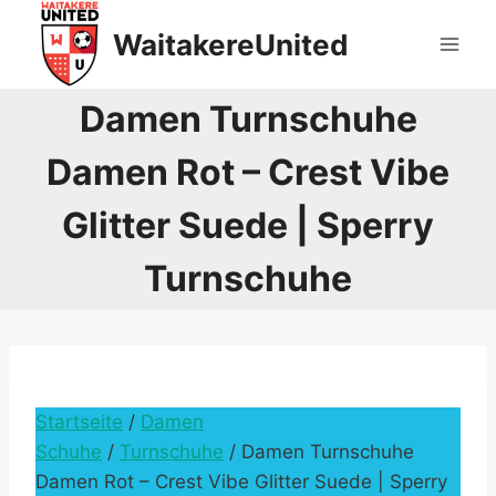
Skip
WaitakereUnited
to
content
Damen Turnschuhe
Damen Rot – Crest Vibe
Glitter Suede | Sperry
Turnschuhe
Startseite
/
Damen
Schuhe
/
Turnschuhe
/ Damen Turnschuhe
Damen Rot – Crest Vibe Glitter Suede | Sperry