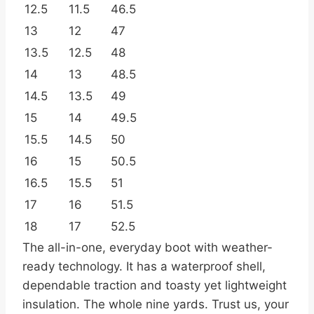
12.5
11.5
46.5
13
12
47
13.5
12.5
48
14
13
48.5
14.5
13.5
49
15
14
49.5
15.5
14.5
50
16
15
50.5
16.5
15.5
51
17
16
51.5
18
17
52.5
The all-in-one, everyday boot with weather-
ready technology. It has a waterproof shell,
dependable traction and toasty yet lightweight
insulation. The whole nine yards. Trust us, your