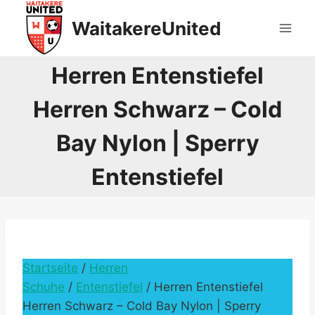
Skip
WaitakereUnited
to
content
Herren Entenstiefel
Herren Schwarz – Cold
Bay Nylon | Sperry
Entenstiefel
Startseite
/
Herren
Schuhe
/
Entenstiefel
/ Herren Entenstiefel
Herren Schwarz – Cold Bay Nylon | Sperry