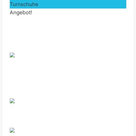
Turnschuhe
Angebot!
by Fmeaddons