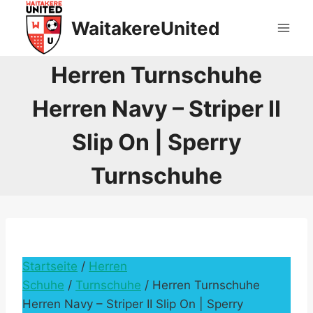
Skip
WaitakereUnited
to
content
Herren Turnschuhe
Herren Navy – Striper II
Slip On | Sperry
Turnschuhe
Startseite
/
Herren
Schuhe
/
Turnschuhe
/ Herren Turnschuhe
Herren Navy – Striper II Slip On | Sperry