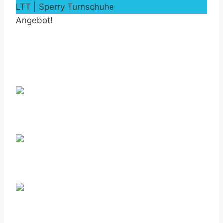
LTT | Sperry Turnschuhe
Angebot!
by Fmeaddons