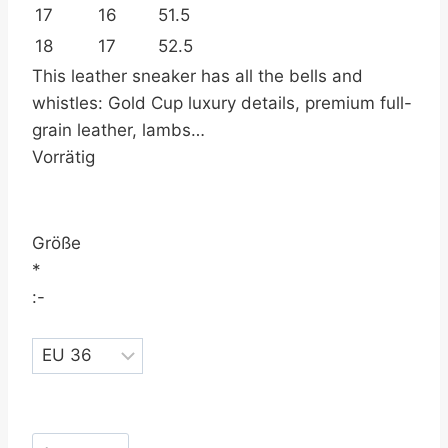
17
16
51.5
18
17
52.5
This leather sneaker has all the bells and
whistles: Gold Cup luxury details, premium full-
grain leather, lambs…
Vorrätig
Größe
*
:-