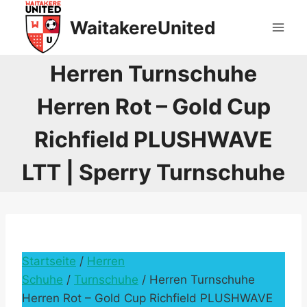
Skip
WaitakereUnited
to
content
Herren Turnschuhe
Herren Rot – Gold Cup
Richfield PLUSHWAVE
LTT | Sperry Turnschuhe
Startseite
/
Herren
Schuhe
/
Turnschuhe
/ Herren Turnschuhe
Herren Rot – Gold Cup Richfield PLUSHWAVE